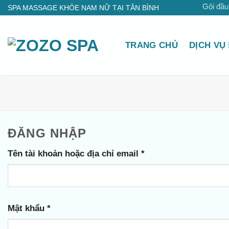
Bỏ
Gội đầu
SPA MASSAGE KHỎE NAM NỮ TẠI TÂN BÌNH
qua
nội
TRANG CHỦ
DỊCH VỤ
dung
ĐĂNG NHẬP
Bắt
Tên tài khoản hoặc địa chỉ email
*
buộc
Bắt
Mật khẩu
*
buộc