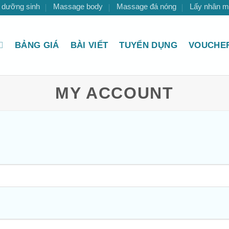
 dưỡng sinh
Massage body
Massage đá nóng
Lấy nhân 
BẢNG GIÁ
BÀI VIẾT
TUYỂN DỤNG
VOUCHER
MY ACCOUNT