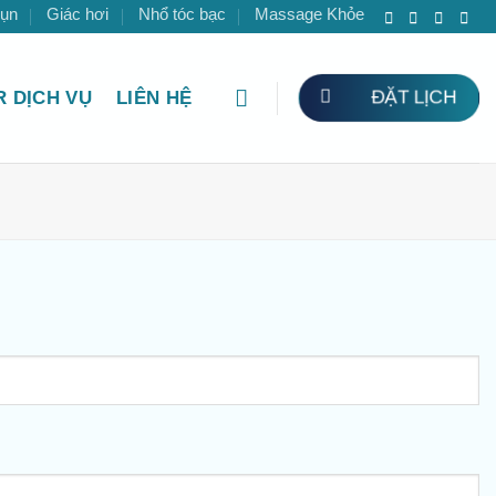
mụn
Giác hơi
Nhổ tóc bạc
Massage Khỏe
ĐẶT LỊCH
 DỊCH VỤ
LIÊN HỆ