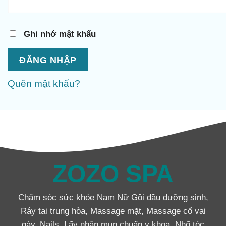
Ghi nhớ mật khẩu
ĐĂNG NHẬP
Quên mật khẩu?
ZOZO SPA
Chăm sóc sức khỏe Nam Nữ Gội đầu dưỡng sinh,
Ráy tai trung hòa, Massage mặt, Massage cổ vai
gáy, Nails, Lấy nhân mụn chuẩn y khoa, Nhổ tóc