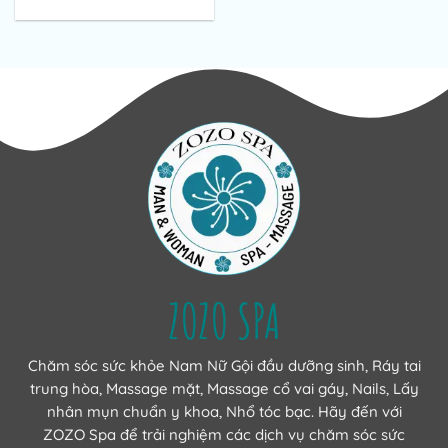
ZOZO SPA
Chăm sóc sức khỏe Nam Nữ Gội đầu dưỡng sinh, Ráy tai
trung hòa, Massage mặt, Massage cổ vai gáy, Nails, Lấy
nhân mụn chuẩn y khoa, Nhổ tóc bạc. Hãy đến với
ZOZO Spa để trải nghiệm các dịch vụ chăm sóc sức