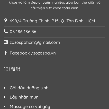
khỏe và làm đẹp chuyên nghiệp, giúp bạn thư giãn và
cải thiện sức khỏe toàn diện
698/4 Trường Chinh, P.15, Q. Tân Bình. HCM
08 186 186 36
zozospahcm@gmail.com
Facebook /zozospa.vn
DỊCH VỤ SPA
Gội đầu dưỡng sinh
Lấy nhân mụn
Massage cổ vai gáy