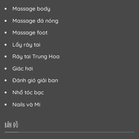
Massage body
Massage đá nóng
Massage foot
Lấy ráy tai
Ráy tai Trung Hoa
Giác hơi
Đánh gió giải ban
Nhổ tóc bạc
Nails và Mi
BẢN ĐỒ