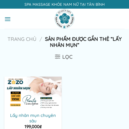
Bỏ
SPA MASSAGE KHỎE NAM NỮ TẠI TÂN BÌNH
qua
nội
dung
TRANG CHỦ
/
SẢN PHẨM ĐƯỢC GẮN THẺ “LẤY
NHÂN MỤN”
LỌC
Lấy nhân mụn chuyên
sâu
199,000
₫