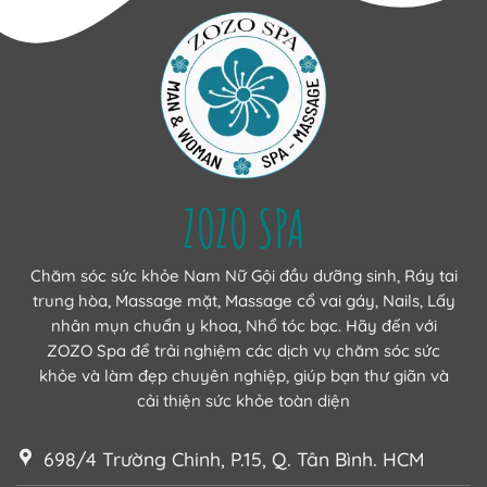
ZOZO SPA
Chăm sóc sức khỏe Nam Nữ Gội đầu dưỡng sinh, Ráy tai
trung hòa, Massage mặt, Massage cổ vai gáy, Nails, Lấy
nhân mụn chuẩn y khoa, Nhổ tóc bạc. Hãy đến với
ZOZO Spa để trải nghiệm các dịch vụ chăm sóc sức
khỏe và làm đẹp chuyên nghiệp, giúp bạn thư giãn và
cải thiện sức khỏe toàn diện
698/4 Trường Chinh, P.15, Q. Tân Bình. HCM