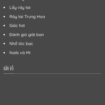
Lấy ráy tai
Ráy tai Trung Hoa
Giác hơi
Đánh gió giải ban
Nhổ tóc bạc
Nails và Mi
BẢN ĐỒ