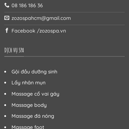
08 186 186 36
zozospahcm@gmail.com
Facebook /zozospa.vn
DỊCH VỤ SPA
Gội đầu dưỡng sinh
Lấy nhân mụn
Massage cổ vai gáy
Massage body
Massage đá nóng
Massage foot