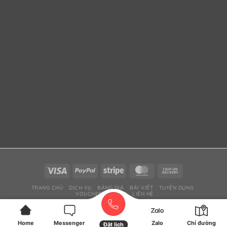
TRANG CHỦ
DỊCH VỤ
BẢNG GIÁ
BÀI VIẾT
TUYỂN DỤNG
VOUCHER DỊCH VỤ
LIÊN HỆ
Copyright 2026 ©
ZOZO Spa - Tiệm Gội đầu dưỡng sinh - Massage Khỏe
Tân Bình
Home
Messenger
Zalo
Chỉ đường
Đặt lịch