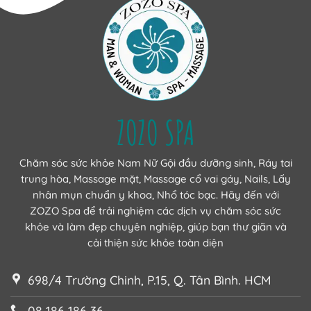
ZOZO SPA
Chăm sóc sức khỏe Nam Nữ Gội đầu dưỡng sinh, Ráy tai
trung hòa, Massage mặt, Massage cổ vai gáy, Nails, Lấy
nhân mụn chuẩn y khoa, Nhổ tóc bạc. Hãy đến với
ZOZO Spa để trải nghiệm các dịch vụ chăm sóc sức
khỏe và làm đẹp chuyên nghiệp, giúp bạn thư giãn và
cải thiện sức khỏe toàn diện
698/4 Trường Chinh, P.15, Q. Tân Bình. HCM
08 186 186 36