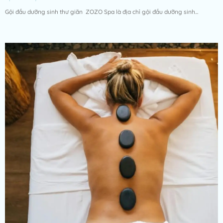
Gội đầu dưỡng sinh thư giãn ZOZO Spa là địa chỉ gội đầu dưỡng sinh...