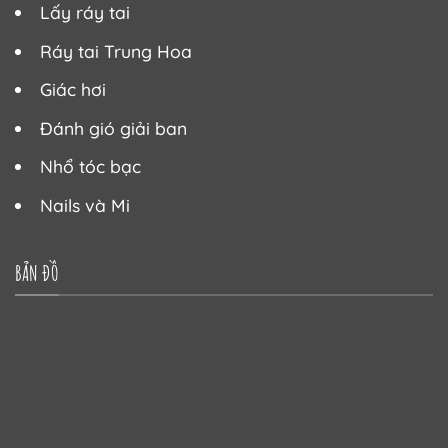
Lấy ráy tai
Ráy tai Trung Hoa
Giác hơi
Đánh gió giải ban
Nhổ tóc bạc
Nails và Mi
BẢN ĐỒ