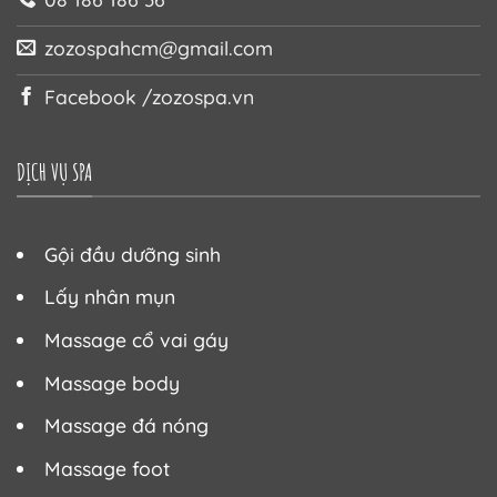
zozospahcm@gmail.com
Facebook /zozospa.vn
DỊCH VỤ SPA
Gội đầu dưỡng sinh
Lấy nhân mụn
Massage cổ vai gáy
Massage body
Massage đá nóng
Massage foot