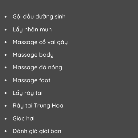
Gội đầu dưỡng sinh
Lấy nhân mụn
Massage cổ vai gáy
Massage body
Massage đá nóng
Massage foot
Lấy ráy tai
Ráy tai Trung Hoa
Giác hơi
Đánh gió giải ban