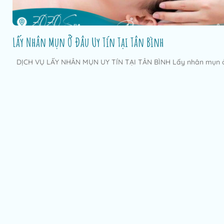
Lấy Nhân Mụn Ở Đâu Uy Tín Tại Tân Bình
DỊCH VỤ LẤY NHÂN MỤN UY TÍN TẠI TÂN BÌNH Lấy nhân mụn ở.