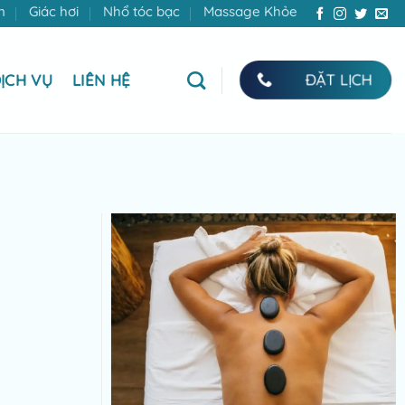
n
Giác hơi
Nhổ tóc bạc
Massage Khỏe
ĐẶT LỊCH
ỊCH VỤ
LIÊN HỆ