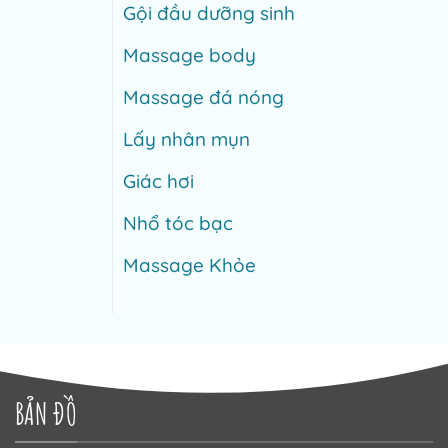
Gội đầu dưỡng sinh
Massage body
Massage đá nóng
Lấy nhân mụn
Giác hơi
Nhổ tóc bạc
Massage Khỏe
BẢN ĐỒ