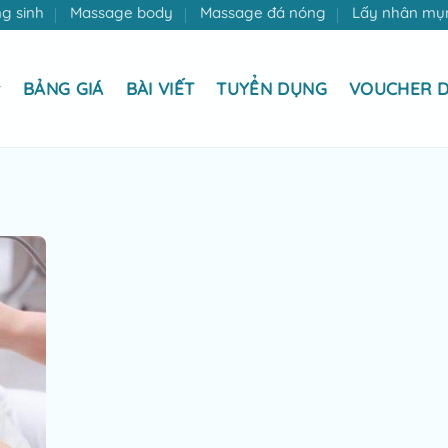
g sinh
Massage body
Massage đá nóng
Lấy nhân mụ
BẢNG GIÁ
BÀI VIẾT
TUYỂN DỤNG
VOUCHER D