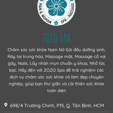
ZOZO SPA
Chăm sóc sức khỏe Nam Nữ Gội đầu dưỡng sinh,
Ráy tai trung hòa, Massage mặt, Massage cổ vai
gáy, Nails, Lấy nhân mụn chuẩn y khoa, Nhổ tóc
bạc. Hãy đến với ZOZO Spa để trải nghiệm các
dịch vụ chăm sóc sức khỏe và làm đẹp chuyên
nghiệp, giúp bạn thư giãn và cải thiện sức khỏe
toàn diện
698/4 Trường Chinh, P.15, Q. Tân Bình. HCM