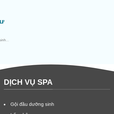
hư
inh...
DỊCH VỤ SPA
Gội đầu dưỡng sinh