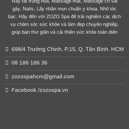
Ráy tai trung hòa, Massage mặt, Massage cổ vai
gáy, Nails, Lấy nhân mụn chuẩn y khoa, Nhổ tóc
bạc. Hãy đến với ZOZO Spa để trải nghiệm các dịch
vụ chăm sóc sức khỏe và làm đẹp chuyên nghiệp,
giúp bạn thư giãn và cải thiện sức khỏe toàn diện
698/4 Trường Chinh, P.15, Q. Tân Bình. HCM
08 186 186 36
zozospahcm@gmail.com
Facebook /zozospa.vn