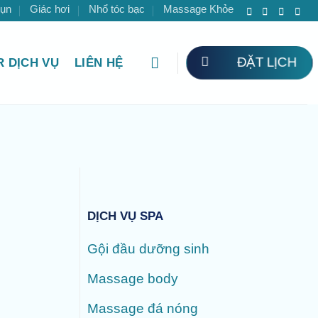
mụn
Giác hơi
Nhổ tóc bạc
Massage Khỏe
ĐẶT LỊCH
 DỊCH VỤ
LIÊN HỆ
DỊCH VỤ SPA
Gội đầu dưỡng sinh
Massage body
Massage đá nóng