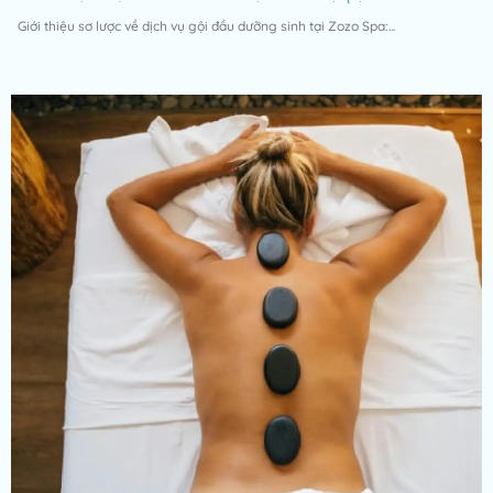
Giới thiệu sơ lược về dịch vụ gội đầu dưỡng sinh tại Zozo Spa:...