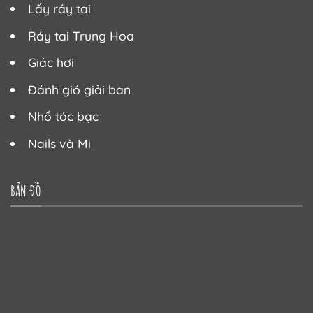
Lấy ráy tai
Ráy tai Trung Hoa
Giác hơi
Đánh gió giải ban
Nhổ tóc bạc
Nails và Mi
BẢN ĐỒ