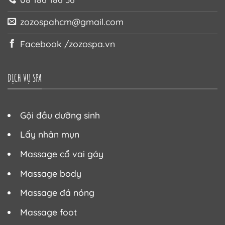
zozospahcm@gmail.com
Facebook /zozospa.vn
DỊCH VỤ SPA
Gội đầu dưỡng sinh
Lấy nhân mụn
Massage cổ vai gáy
Massage body
Massage đá nóng
Massage foot