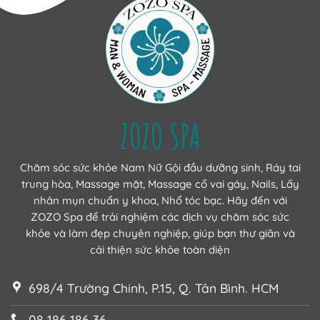
ZOZO SPA
Chăm sóc sức khỏe Nam Nữ Gội đầu dưỡng sinh, Ráy tai
trung hòa, Massage mặt, Massage cổ vai gáy, Nails, Lấy
nhân mụn chuẩn y khoa, Nhổ tóc bạc. Hãy đến với
ZOZO Spa để trải nghiệm các dịch vụ chăm sóc sức
khỏe và làm đẹp chuyên nghiệp, giúp bạn thư giãn và
cải thiện sức khỏe toàn diện
698/4 Trường Chinh, P.15, Q. Tân Bình. HCM
08 186 186 36