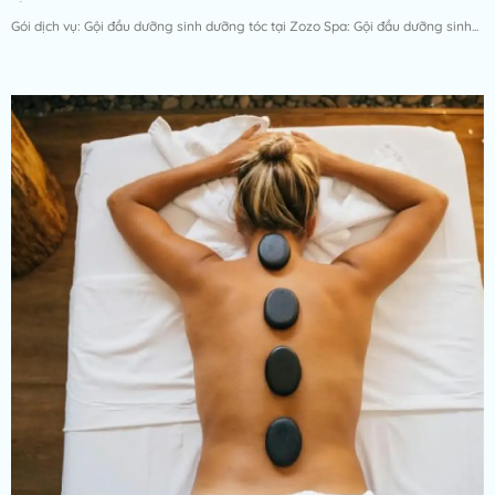
Gói dịch vụ: Gội đầu dưỡng sinh dưỡng tóc tại Zozo Spa: Gội đầu dưỡng sinh...