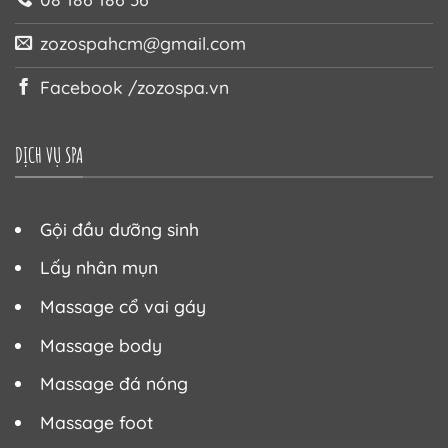
zozospahcm@gmail.com
Facebook /zozospa.vn
DỊCH VỤ SPA
Gội đầu dưỡng sinh
Lấy nhân mụn
Massage cổ vai gáy
Massage body
Massage đá nóng
Massage foot