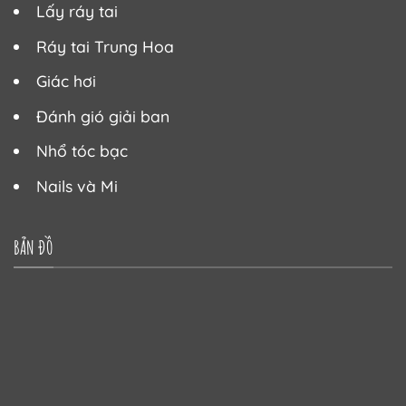
Lấy ráy tai
Ráy tai Trung Hoa
Giác hơi
Đánh gió giải ban
Nhổ tóc bạc
Nails và Mi
BẢN ĐỒ