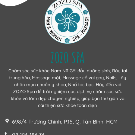
ZOZO SPA
Chăm sóc sức khỏe Nam Nữ Gội đầu dưỡng sinh, Ráy tai
trung hòa, Massage mặt, Massage cổ vai gáy, Nails, Lấy
nhân mụn chuẩn y khoa, Nhổ tóc bạc. Hãy đến với
ZOZO Spa để trải nghiệm các dịch vụ chăm sóc sức
khỏe và làm đẹp chuyên nghiệp, giúp bạn thư giãn và
cải thiện sức khỏe toàn diện
698/4 Trường Chinh, P.15, Q. Tân Bình. HCM
08 186 186 36