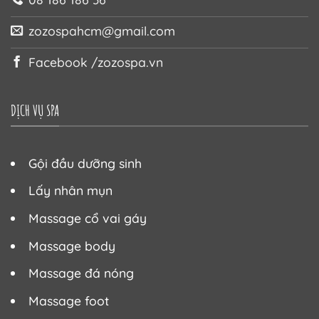
zozospahcm@gmail.com
Facebook /zozospa.vn
DỊCH VỤ SPA
Gội đầu dưỡng sinh
Lấy nhân mụn
Massage cổ vai gáy
Massage body
Massage đá nóng
Massage foot