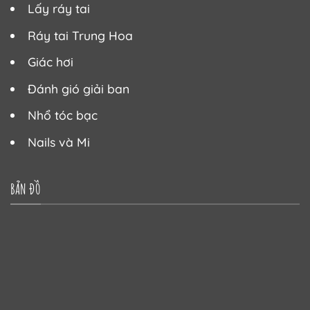
Lấy ráy tai
Ráy tai Trung Hoa
Giác hơi
Đánh gió giải ban
Nhổ tóc bạc
Nails và Mi
BẢN ĐỒ