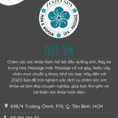
ZOZO SPA
Chăm sóc sức khỏe Nam Nữ Gội đầu dưỡng sinh, Ráy tai
trung hòa, Massage mặt, Massage cổ vai gáy, Nails, Lấy
nhân mụn chuẩn y khoa, Nhổ tóc bạc. Hãy đến với
ZOZO Spa để trải nghiệm các dịch vụ chăm sóc sức
khỏe và làm đẹp chuyên nghiệp, giúp bạn thư giãn và
cải thiện sức khỏe toàn diện
698/4 Trường Chinh, P.15, Q. Tân Bình. HCM
08 186 186 36