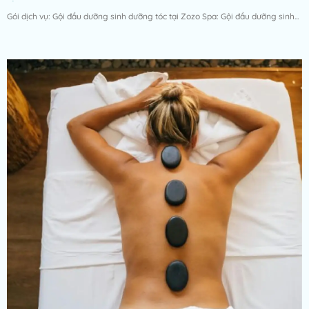
Gói dịch vụ: Gội đầu dưỡng sinh dưỡng tóc tại Zozo Spa: Gội đầu dưỡng sinh...