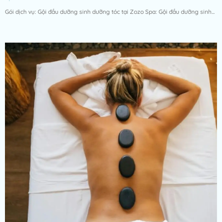
Gói dịch vụ: Gội đầu dưỡng sinh dưỡng tóc tại Zozo Spa: Gội đầu dưỡng sinh...