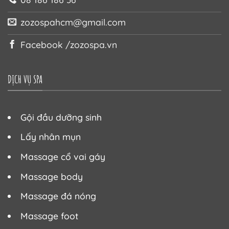
zozospahcm@gmail.com
Facebook /zozospa.vn
DỊCH VỤ SPA
Gội đầu dưỡng sinh
Lấy nhân mụn
Massage cổ vai gáy
Massage body
Massage đá nóng
Massage foot