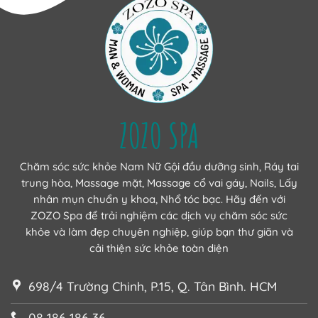
ZOZO SPA
Chăm sóc sức khỏe Nam Nữ Gội đầu dưỡng sinh, Ráy tai
trung hòa, Massage mặt, Massage cổ vai gáy, Nails, Lấy
nhân mụn chuẩn y khoa, Nhổ tóc bạc. Hãy đến với
ZOZO Spa để trải nghiệm các dịch vụ chăm sóc sức
khỏe và làm đẹp chuyên nghiệp, giúp bạn thư giãn và
cải thiện sức khỏe toàn diện
698/4 Trường Chinh, P.15, Q. Tân Bình. HCM
08 186 186 36