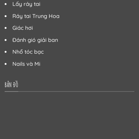
Lấy ráy tai
Ráy tai Trung Hoa
Giác hơi
Đánh gió giải ban
Nhổ tóc bạc
Nails và Mi
BẢN ĐỒ