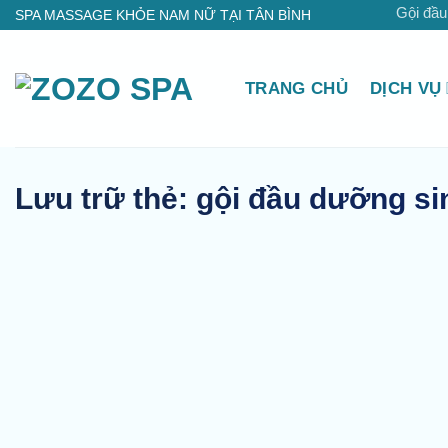
Bỏ
Gội đầu
SPA MASSAGE KHỎE NAM NỮ TẠI TÂN BÌNH
qua
nội
TRANG CHỦ
DỊCH VỤ
dung
Lưu trữ thẻ:
gội đầu dưỡng sin