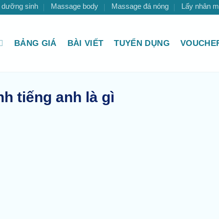
 dưỡng sinh
Massage body
Massage đá nóng
Lấy nhân 
BẢNG GIÁ
BÀI VIẾT
TUYỂN DỤNG
VOUCHER
h tiếng anh là gì