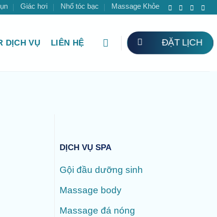
mụn
Giác hơi
Nhổ tóc bạc
Massage Khỏe
ĐẶT LỊCH
 DỊCH VỤ
LIÊN HỆ
DỊCH VỤ SPA
Gội đầu dưỡng sinh
Massage body
Massage đá nóng