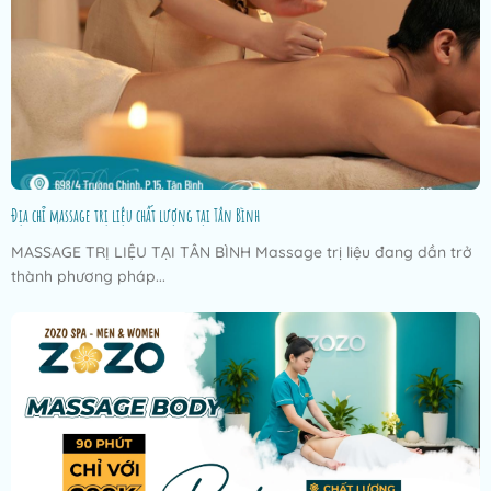
Địa chỉ massage trị liệu chất lượng tại Tân Bình
MASSAGE TRỊ LIỆU TẠI TÂN BÌNH Massage trị liệu đang dần trở
thành phương pháp...