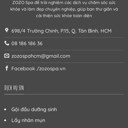
ZOZO Spa để trải nghiệm các dịch vụ chăm sóc sức
khỏe và làm đẹp chuyên nghiệp, giúp bạn thư giãn và
cải thiện sức khỏe toàn diện
698/4 Trường Chinh, P.15, Q. Tân Bình. HCM
08 186 186 36
zozospahcm@gmail.com
Facebook /zozospa.vn
DỊCH VỤ SPA
Gội đầu dưỡng sinh
Lấy nhân mụn