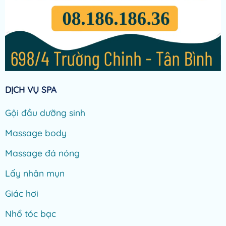
DỊCH VỤ SPA
Gội đầu dưỡng sinh
Massage body
Massage đá nóng
Lấy nhân mụn
Giác hơi
Nhổ tóc bạc