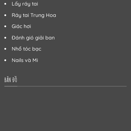
Lấy ráy tai
Ráy tai Trung Hoa
Giác hơi
Đánh gió giải ban
Nhổ tóc bạc
Nails và Mi
BẢN ĐỒ