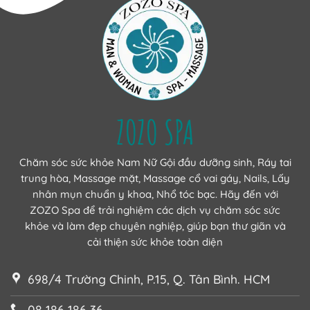
ZOZO SPA
Chăm sóc sức khỏe Nam Nữ Gội đầu dưỡng sinh, Ráy tai
trung hòa, Massage mặt, Massage cổ vai gáy, Nails, Lấy
nhân mụn chuẩn y khoa, Nhổ tóc bạc. Hãy đến với
ZOZO Spa để trải nghiệm các dịch vụ chăm sóc sức
khỏe và làm đẹp chuyên nghiệp, giúp bạn thư giãn và
cải thiện sức khỏe toàn diện
698/4 Trường Chinh, P.15, Q. Tân Bình. HCM
08 186 186 36