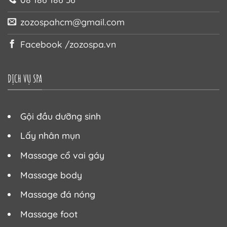
zozospahcm@gmail.com
Facebook /zozospa.vn
DỊCH VỤ SPA
Gội đầu dưỡng sinh
Lấy nhân mụn
Massage cổ vai gáy
Massage body
Massage đá nóng
Massage foot