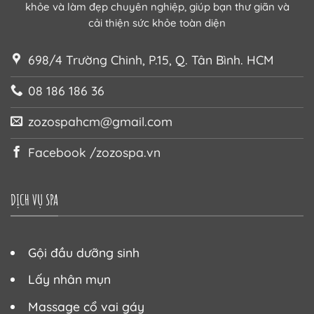
khỏe và làm đẹp chuyên nghiệp, giúp bạn thư giãn và
cải thiện sức khỏe toàn diện
698/4 Trường Chinh, P.15, Q. Tân Bình. HCM
08 186 186 36
zozospahcm@gmail.com
Facebook /zozospa.vn
DỊCH VỤ SPA
Gội đầu dưỡng sinh
Lấy nhân mụn
Massage cổ vai gáy