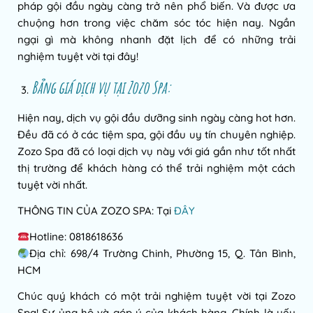
pháp gội đầu ngày càng trở nên phổ biến. Và được ưa
chuộng hơn trong việc chăm sóc tóc hiện nay. Ngần
ngại gì mà không nhanh đặt lịch để có những trải
nghiệm tuyệt vời tại đây!
Bảng giá dịch vụ tại Zozo Spa:
Hiện nay, dịch vụ gội đầu dưỡng sinh ngày càng hot hơn.
Đều đã có ở các tiệm spa, gội đầu uy tín chuyên nghiệp.
Zozo Spa đã có loại dịch vụ này với giá gần như tốt nhất
thị trường để khách hàng có thể trải nghiệm một cách
tuyệt vời nhất.
THÔNG TIN CỦA ZOZO SPA: Tại
ĐÂY
Hotline: 0818618636
Địa chỉ: 698/4 Trường Chinh, Phường 15, Q. Tân Bình,
HCM
Chúc quý khách có một trải nghiệm tuyệt vời tại Zozo
Spa! Sự ủng hộ và góp ý của khách hàng. Chính là yếu