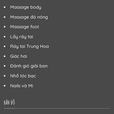
Massage body
Massage đá nóng
Massage foot
Lấy ráy tai
Ráy tai Trung Hoa
Giác hơi
Đánh gió giải ban
Nhổ tóc bạc
Nails và Mi
BẢN ĐỒ