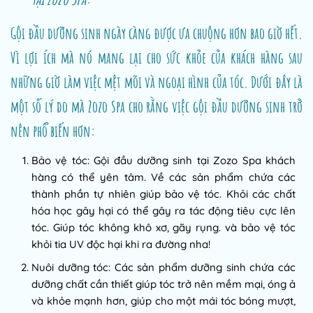
Gội đầu dưỡng sinh ngày càng được ưa chuộng hơn bao giờ hết.
Vì lợi ích mà nó mang lại cho sức khỏe của khách hàng sau
những giờ làm việc mệt mõi và ngoại hình của tóc. Dưới đây là
một số lý do mà Zozo Spa cho rằng việc gội đầu dưỡng sinh trở
nên phổ biến hơn:
Bảo vệ tóc: Gội đầu dưỡng sinh tại Zozo Spa khách
hàng có thể yên tâm. Về các sản phẩm chứa các
thành phần tự nhiên giúp bảo vệ tóc. Khỏi các chất
hóa học gây hại có thể gây ra tác động tiêu cực lên
tóc. Giúp tóc không khô xơ, gãy rụng. và bảo vệ tóc
khỏi tia UV độc hại khi ra đường nha!
Nuôi dưỡng tóc: Các sản phẩm dưỡng sinh chứa các
dưỡng chất cần thiết giúp tóc trở nên mềm mại, óng ả
và khỏe mạnh hơn, giúp cho một mái tóc bóng mượt,