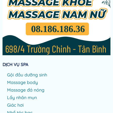
DỊCH VỤ SPA
Gội đầu dưỡng sinh
Massage body
Massage đá nóng
Lấy nhân mụn
Giác hơi
Nhổ tóc bạc