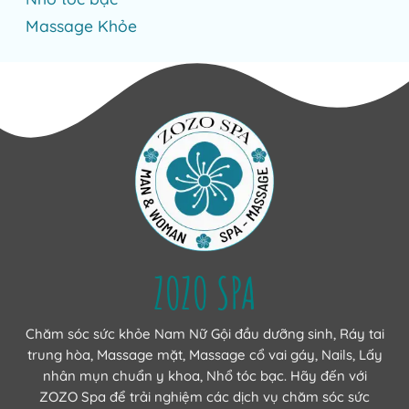
Massage Khỏe
ZOZO SPA
Chăm sóc sức khỏe Nam Nữ Gội đầu dưỡng sinh, Ráy tai
trung hòa, Massage mặt, Massage cổ vai gáy, Nails, Lấy
nhân mụn chuẩn y khoa, Nhổ tóc bạc. Hãy đến với
ZOZO Spa để trải nghiệm các dịch vụ chăm sóc sức