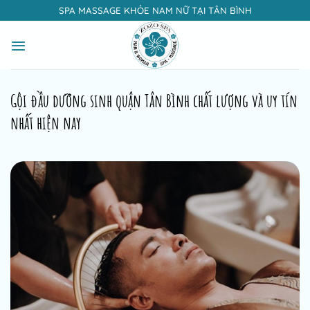
Bỏ
SPA MASSAGE KHỎE NAM NỮ TẠI TÂN BÌNH
qua
nội
dung
Gội đầu dưỡng sinh quận Tân Bình chất lượng và uy tín
nhất hiện nay