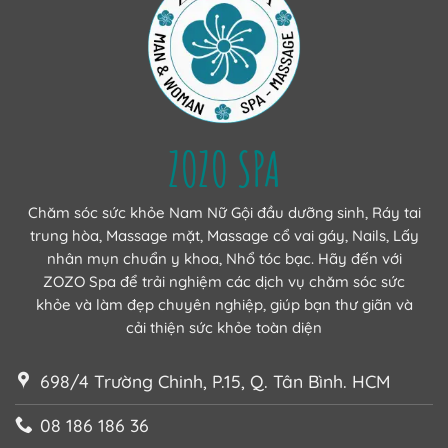
ZOZO SPA
Chăm sóc sức khỏe Nam Nữ Gội đầu dưỡng sinh, Ráy tai
trung hòa, Massage mặt, Massage cổ vai gáy, Nails, Lấy
nhân mụn chuẩn y khoa, Nhổ tóc bạc. Hãy đến với
ZOZO Spa để trải nghiệm các dịch vụ chăm sóc sức
khỏe và làm đẹp chuyên nghiệp, giúp bạn thư giãn và
cải thiện sức khỏe toàn diện
698/4 Trường Chinh, P.15, Q. Tân Bình. HCM
08 186 186 36