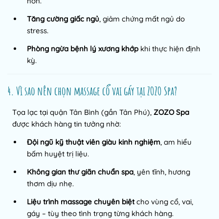
hơn.
Tăng cường giấc ngủ
, giảm chứng mất ngủ do
stress.
Phòng ngừa bệnh lý xương khớp
khi thực hiện định
kỳ.
4. Vì sao nên chọn massage cổ vai gáy tại ZOZO Spa?
Tọa lạc tại quận Tân Bình (gần Tân Phú),
ZOZO Spa
được khách hàng tin tưởng nhờ:
Đội ngũ kỹ thuật viên giàu kinh nghiệm
, am hiểu
bấm huyệt trị liệu.
Không gian thư giãn chuẩn spa
, yên tĩnh, hương
thơm dịu nhẹ.
Liệu trình massage chuyên biệt
cho vùng cổ, vai,
gáy – tùy theo tình trạng từng khách hàng.