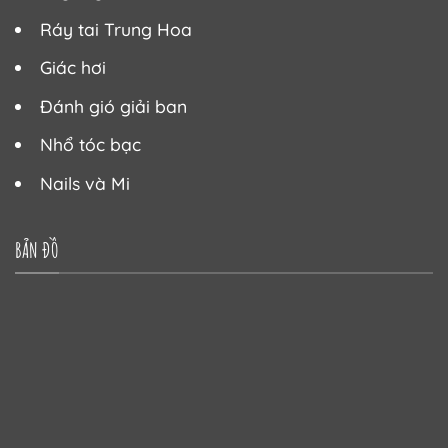
Ráy tai Trung Hoa
Giác hơi
Đánh gió giải ban
Nhổ tóc bạc
Nails và Mi
BẢN ĐỒ