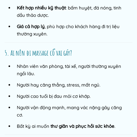
Kết hợp nhiều kỹ thuật
: bấm huyệt, đá nóng, tinh
dầu thảo dược.
Giá cả hợp lý
, phù hợp cho khách hàng đi trị liệu
thường xuyên.
5. Ai nên đi massage cổ vai gáy?
Nhân viên văn phòng, tài xế, người thường xuyên
ngồi lâu.
Người hay căng thẳng, stress, mất ngủ.
Người cao tuổi bị đau mỏi cơ khớp.
Người vận động mạnh, mang vác nặng gây căng
cơ.
Bất kỳ ai muốn
thư giãn và phục hồi sức khỏe
.