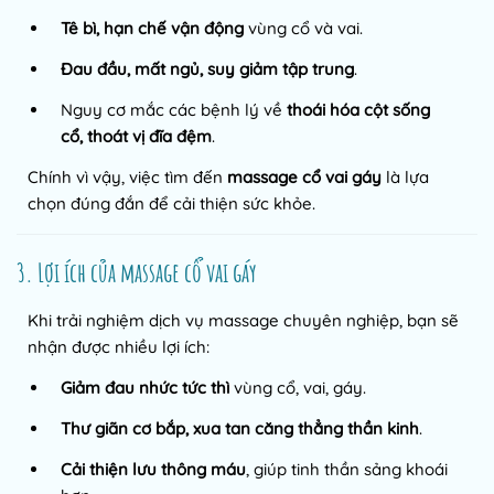
Tê bì, hạn chế vận động
vùng cổ và vai.
Đau đầu, mất ngủ, suy giảm tập trung
.
Nguy cơ mắc các bệnh lý về
thoái hóa cột sống
cổ, thoát vị đĩa đệm
.
Chính vì vậy, việc tìm đến
massage cổ vai gáy
là lựa
chọn đúng đắn để cải thiện sức khỏe.
3. Lợi ích của massage cổ vai gáy
Khi trải nghiệm dịch vụ massage chuyên nghiệp, bạn sẽ
nhận được nhiều lợi ích:
Giảm đau nhức tức thì
vùng cổ, vai, gáy.
Thư giãn cơ bắp, xua tan căng thẳng thần kinh
.
Cải thiện lưu thông máu
, giúp tinh thần sảng khoái