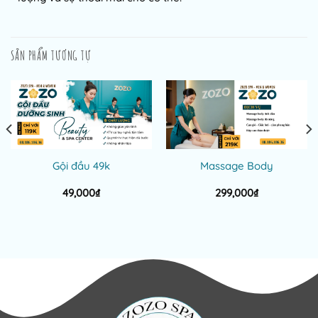
SẢN PHẨM TƯƠNG TỰ
Gội đầu 49k
Massage Body
49,000
₫
299,000
₫