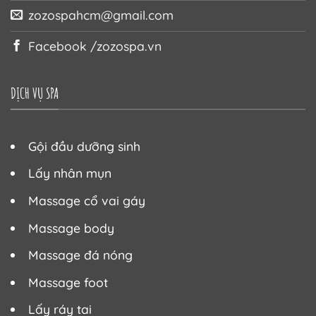
zozospahcm@gmail.com
Facebook /zozospa.vn
DỊCH VỤ SPA
Gội đầu dưỡng sinh
Lấy nhân mụn
Massage cổ vai gáy
Massage body
Massage đá nóng
Massage foot
Lấy ráy tai