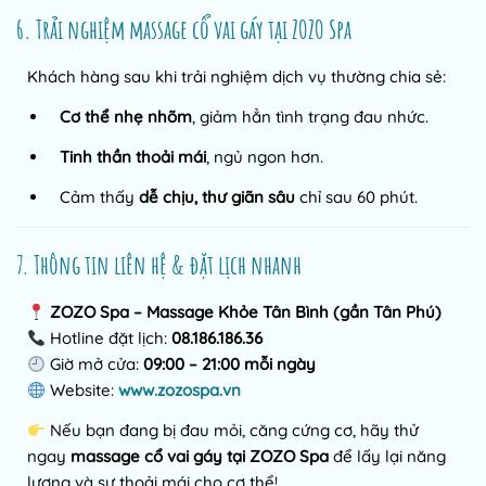
6. Trải nghiệm massage cổ vai gáy tại ZOZO Spa
Khách hàng sau khi trải nghiệm dịch vụ thường chia sẻ:
Cơ thể nhẹ nhõm
, giảm hẳn tình trạng đau nhức.
Tinh thần thoải mái
, ngủ ngon hơn.
Cảm thấy
dễ chịu, thư giãn sâu
chỉ sau 60 phút.
7. Thông tin liên hệ & đặt lịch nhanh
ZOZO Spa – Massage Khỏe Tân Bình (gần Tân Phú)
Hotline đặt lịch:
08.186.186.36
Giờ mở cửa:
09:00 – 21:00 mỗi ngày
Website:
www.zozospa.vn
Nếu bạn đang bị đau mỏi, căng cứng cơ, hãy thử
ngay
massage cổ vai gáy tại ZOZO Spa
để lấy lại năng
lượng và sự thoải mái cho cơ thể!