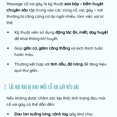
Massage cổ vai gáy là kỹ thuật
xoa bóp – bấm huyệt
chuyên sâu
tập trung vào các vùng cổ, vai, gáy – nơi
thường bị căng cứng cơ do ngồi nhiều, làm việc sai tư
thế.
Kỹ thuật viên sử dụng
động tác ấn, miết, day huyệt
để khai thông khí huyết.
Giúp
giãn cơ, giảm căng thẳng
và kích thích tuần
hoàn máu.
Thường kết hợp với
tinh dầu, đá nóng
để tăng hiệu
quả thư giãn.
2. Tác hại khi bị đau mỏi cổ vai gáy kéo dài
Nếu không được chăm sóc kịp thời, tình trạng đau mỏi
cổ vai gáy có thể dẫn đến:
Đau lan xuống lưng, cánh tay
gây khó chịu.