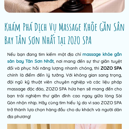
Khám Phá Dịch Vụ
Massage Khỏe
Gần Sân
Bay Tân Sơn Nhất Tại ZOZO SPA
Nếu bạn đang tìm kiếm một địa chỉ
massage khỏe gần
sân bay Tân Sơn Nhất
, nơi mang đến sự thư giãn tuyệt
đối và phục hồi năng lượng nhanh chóng, thì
ZOZO SPA
chính là điểm đến lý tưởng. Với không gian sang trọng,
đội ngũ kỹ thuật viên chuyên nghiệp và các liệu pháp
massage độc đáo, ZOZO SPA hứa hẹn sẽ mang đến cho
bạn trải nghiệm thư giãn đỉnh cao ngay giữa lòng Sài
Gòn nhộn nhịp. Hãy cùng tìm hiểu lý do vì sao ZOZO SPA
trở thành lựa chọn hàng đầu cho du khách và người dân
địa phương!