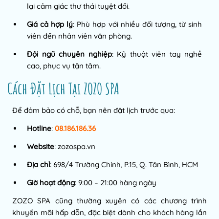
lại cảm giác thư thái tuyệt đối.
Giá cả hợp lý
: Phù hợp với nhiều đối tượng, từ sinh
viên đến nhân viên văn phòng.
Đội ngũ chuyên nghiệp
: Kỹ thuật viên tay nghề
cao, phục vụ tận tâm.
Cách Đặt Lịch Tại ZOZO SPA
Để đảm bảo có chỗ, bạn nên đặt lịch trước qua:
Hotline
:
08.186.186.36
Website
: zozospa.vn
Địa chỉ
: 698/4 Trường Chinh, P.15, Q. Tân Bình, HCM
Giờ hoạt động
: 9:00 – 21:00 hàng ngày
ZOZO SPA cũng thường xuyên có các chương trình
khuyến mãi hấp dẫn, đặc biệt dành cho khách hàng lần