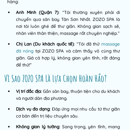
hàng:
Anh Minh (Quận 7)
: “Tôi thường xuyên phải di
chuyển qua sân bay Tân Sơn Nhất. ZOZO SPA là
nơi tôi luôn ghé để thư giãn. Không gian sạch sẽ,
nhân viên thân thiện, massage rất chuyên nghiệp.”
Chị Lan (Du khách quốc tế)
: “Tôi đã thử
massage
đá nóng
tại ZOZO SPA và cảm thấy vô cùng thư
giãn. Giá cả hợp lý, không gian yên tĩnh, rất đáng
để thử!”
Vì Sao ZOZO SPA Là Lựa Chọn Hoàn Hảo?
Vị trí đắc địa
: Gần sân bay, thuận tiện cho du khách
và người dân địa phương.
Dịch vụ đa dạng
: Đáp ứng mọi nhu cầu từ thư giãn
cơ bản đến trị liệu chuyên sâu.
Không gian lý tưởng
: Sang trọng, yên tĩnh, mang