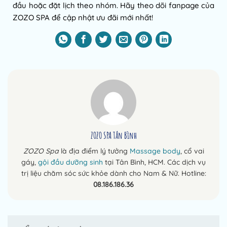
đầu hoặc đặt lịch theo nhóm. Hãy theo dõi fanpage của
ZOZO SPA để cập nhật ưu đãi mới nhất!
ZOZO SPA Tân Bình
ZOZO Spa
là địa điểm lý tưởng
Massage body
, cổ vai
gáy,
gội đầu dưỡng sinh
tại Tân Bình, HCM. Các dịch vụ
trị liệu chăm sóc sức khỏe dành cho Nam & Nữ. Hotline:
08.186.186.36