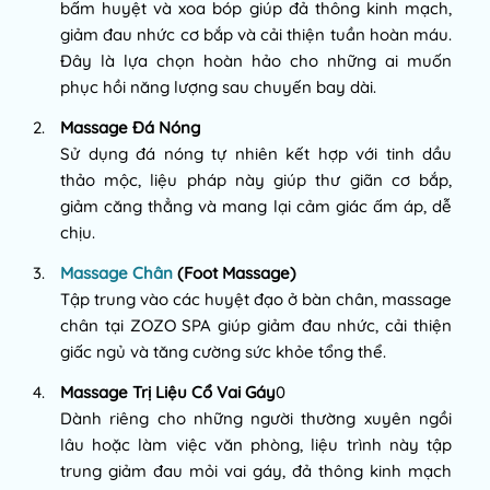
bấm huyệt và xoa bóp giúp đả thông kinh mạch,
giảm đau nhức cơ bắp và cải thiện tuần hoàn máu.
Đây là lựa chọn hoàn hảo cho những ai muốn
phục hồi năng lượng sau chuyến bay dài.
Massage Đá Nóng
Sử dụng đá nóng tự nhiên kết hợp với tinh dầu
thảo mộc, liệu pháp này giúp thư giãn cơ bắp,
giảm căng thẳng và mang lại cảm giác ấm áp, dễ
chịu.
Massage Chân
(Foot Massage)
Tập trung vào các huyệt đạo ở bàn chân, massage
chân tại ZOZO SPA giúp giảm đau nhức, cải thiện
giấc ngủ và tăng cường sức khỏe tổng thể.
Massage Trị Liệu Cổ Vai Gáy
0
Dành riêng cho những người thường xuyên ngồi
lâu hoặc làm việc văn phòng, liệu trình này tập
trung giảm đau mỏi vai gáy, đả thông kinh mạch