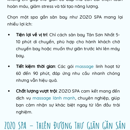
hoàn máu, giảm stress và tái tạo năng lượng.
Chọn một spa gần sân bay như ZOZO SPA mang lại
nhiều lợi ích:
Tiện lợi về vị trí
: Chỉ cách sân bay Tân Sơn Nhất 5-
10 phút di chuyển, phù hợp cho hành khách chờ
chuyến bay hoặc muốn thư giãn trước khi lên máy
bay.
Tiết kiệm thời gian
: Các gói
massage
linh hoạt từ
60 đến 90 phút, đáp ứng nhu cầu nhanh chóng
nhưng vẫn hiệu quả.
Chất lượng vượt trội
: ZOZO SPA cam kết mang đến
dịch vụ
massage lành mạnh
, chuyên nghiệp, giúp
bạn cảm nhận sự khác biệt ngay từ lần đầu trải
nghiệm.
ZOZO SPA – Thiên Đường Thư Giãn Gần Sân