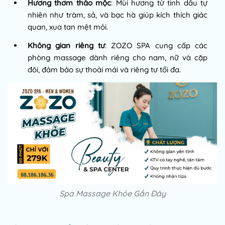
Hương thơm thảo mộc
: Mùi hương từ tinh dầu tự
nhiên như tràm, sả, và bạc hà giúp kích thích giác
quan, xua tan mệt mỏi.
Không gian riêng tư
: ZOZO SPA cung cấp các
phòng massage dành riêng cho nam, nữ và cặp
đôi, đảm bảo sự thoải mái và riêng tư tối đa.
Spa Massage Khỏe Gần Đây