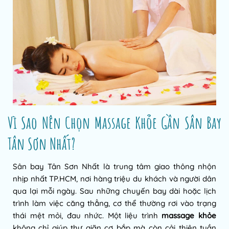
Vì Sao Nên Chọn Massage Khỏe Gần Sân Bay
Tân Sơn Nhất?
Sân bay Tân Sơn Nhất là trung tâm giao thông nhộn
nhịp nhất TP.HCM, nơi hàng triệu du khách và người dân
qua lại mỗi ngày. Sau những chuyến bay dài hoặc lịch
trình làm việc căng thẳng, cơ thể thường rơi vào trạng
thái mệt mỏi, đau nhức. Một liệu trình
massage khỏe
không chỉ giúp thư giãn cơ bắp mà còn cải thiện tuần