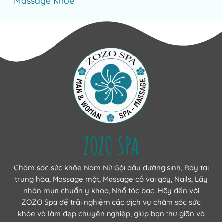
Massage Khỏe
ZOZO SPA
Chăm sóc sức khỏe Nam Nữ Gội đầu dưỡng sinh, Ráy tai
trung hòa, Massage mặt, Massage cổ vai gáy, Nails, Lấy
nhân mụn chuẩn y khoa, Nhổ tóc bạc. Hãy đến với
ZOZO Spa để trải nghiệm các dịch vụ chăm sóc sức
khỏe và làm đẹp chuyên nghiệp, giúp bạn thư giãn và