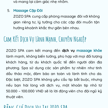
và mang lại cảm giác nhẹ nhõm.
Massage Cặp Đôi
ZOZO SPA cung cấp phòng massage đôi với không
gian riêng tư, lý tưởng cho các cặp đôi muốn tận
hưởng khoảnh khắc thư giãn bên nhau.
Cam Kết Dịch Vụ Lành Mạnh, Chuyên Nghiệp
ZOZO SPA cam kết mang đến
dịch vụ
massage khỏe
lành mạnh, không biến tướng, phù hợp với mọi đối tượng
khách hàng, từ du khách quốc tế đến người dân địa
phương. Spa sử dụng các sản phẩm tự nhiên như tinh
dầu thảo mộc, đảm bảo an toàn và lành tính cho da.
Đặc biệt, ZOZO SPA không yêu cầu tip bắt buộc, nhưng
nếu bạn hài lòng với dịch vụ, một khoản tip nhỏ từ
50.000 – 100.000 VNĐ sẽ là lời động viên cho đội ngũ kỹ
thuật viên.
Bảng Giá Dịch Vụ Tại ZOZO SPA