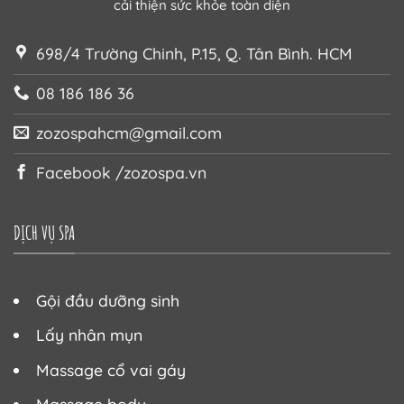
cải thiện sức khỏe toàn diện
698/4 Trường Chinh, P.15, Q. Tân Bình. HCM
08 186 186 36
zozospahcm@gmail.com
Facebook /zozospa.vn
DỊCH VỤ SPA
Gội đầu dưỡng sinh
Lấy nhân mụn
Massage cổ vai gáy