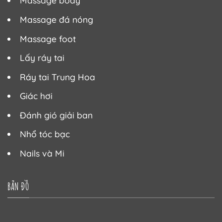
Massage body
Massage đá nóng
Massage foot
Lấy ráy tai
Ráy tai Trung Hoa
Giác hơi
Đánh gió giải ban
Nhổ tóc bạc
Nails và Mi
BẢN ĐỒ