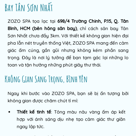
Bay Tân Sơn Nhất
ZOZO SPA tọa lạc tại
698/4 Trường Chinh, P.15, Q. Tân
Bình, HCM (bên hông sân bay)
, chỉ cách sân bay Tân
Sơn Nhất chưa đầy 3km. Với thiết kế không gian hiện đại
pha lẫn nét truyền thống Việt, ZOZO SPA mang đến cảm
giác ấm cúng, gần gũi nhưng không kém phần sang
trọng. Đây là nơi lý tưởng để bạn tạm gác lại những lo
toan và tận hưởng những phút giây thư thái.
Không Gian Sang Trọng, Bình Yên
Ngay khi bước vào ZOZO SPA, bạn sẽ bị ấn tượng bởi
không gian được chăm chút tỉ mỉ:
Thiết kế tinh tế
: Tông màu nâu vàng ấm áp kết
hợp với ánh sáng dịu nhẹ tạo cảm giác thư giãn
ngay lập tức.