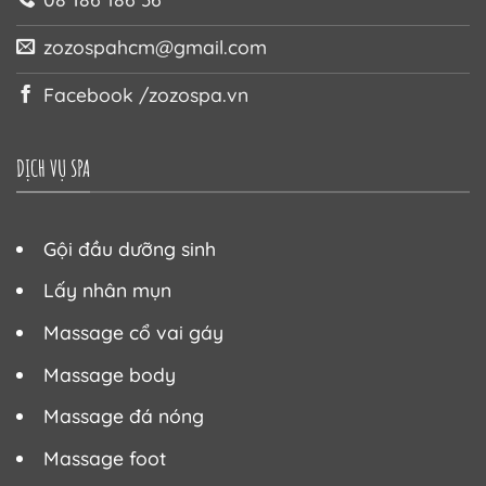
zozospahcm@gmail.com
Facebook /zozospa.vn
DỊCH VỤ SPA
Gội đầu dưỡng sinh
Lấy nhân mụn
Massage cổ vai gáy
Massage body
Massage đá nóng
Massage foot