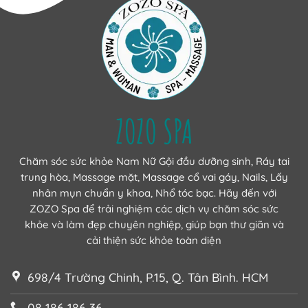
ZOZO SPA
Chăm sóc sức khỏe Nam Nữ Gội đầu dưỡng sinh, Ráy tai
trung hòa, Massage mặt, Massage cổ vai gáy, Nails, Lấy
nhân mụn chuẩn y khoa, Nhổ tóc bạc. Hãy đến với
ZOZO Spa để trải nghiệm các dịch vụ chăm sóc sức
khỏe và làm đẹp chuyên nghiệp, giúp bạn thư giãn và
cải thiện sức khỏe toàn diện
698/4 Trường Chinh, P.15, Q. Tân Bình. HCM
08 186 186 36