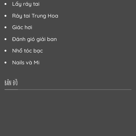
Lấy ráy tai
Ráy tai Trung Hoa
Giác hơi
Đánh gió giải ban
Nhổ tóc bạc
Nails và Mi
BẢN ĐỒ