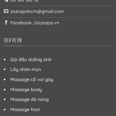
zozospahcm@gmail.com
Facebook /zozospa.vn
DỊCH VỤ SPA
Gội đầu dưỡng sinh
Lấy nhân mụn
Massage cổ vai gáy
Massage body
Massage đá nóng
Massage foot