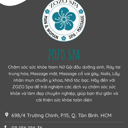
ZOZO SPA
Chăm sóc sức khỏe Nam Nữ Gội đầu dưỡng sinh, Ráy tai
trung hòa, Massage mặt, Massage cổ vai gáy, Nails, Lấy
nhân mụn chuẩn y khoa, Nhổ tóc bạc. Hãy đến với
ZOZO Spa để trải nghiệm các dịch vụ chăm sóc sức
khỏe và làm đẹp chuyên nghiệp, giúp bạn thư giãn và
cải thiện sức khỏe toàn diện
698/4 Trường Chinh, P.15, Q. Tân Bình. HCM
08 186 186 36