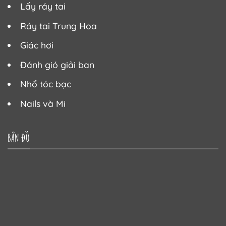
Lấy ráy tai
Ráy tai Trung Hoa
Giác hơi
Đánh gió giải ban
Nhổ tóc bạc
Nails và Mi
BẢN ĐỒ