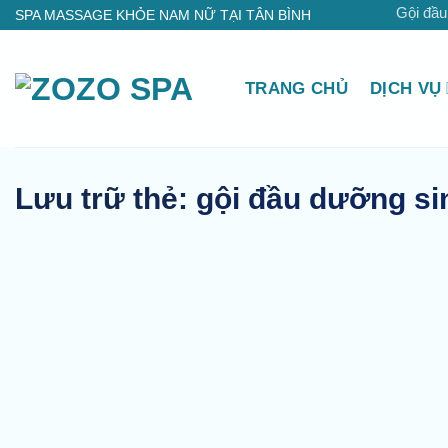
Bỏ
Gội đầu
SPA MASSAGE KHỎE NAM NỮ TẠI TÂN BÌNH
qua
nội
TRANG CHỦ
DỊCH VỤ
dung
Lưu trữ thẻ:
gội đầu dưỡng s