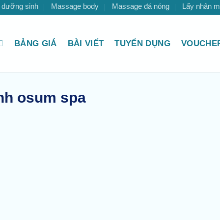
 dưỡng sinh
Massage body
Massage đá nóng
Lấy nhân 
BẢNG GIÁ
BÀI VIẾT
TUYỂN DỤNG
VOUCHER
inh osum spa