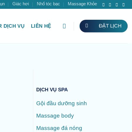
mụn
Giác hơi
Nhổ tóc bạc
Massage Khỏe
ĐẶT LỊCH
 DỊCH VỤ
LIÊN HỆ
DỊCH VỤ SPA
Gội đầu dưỡng sinh
Massage body
Massage đá nóng