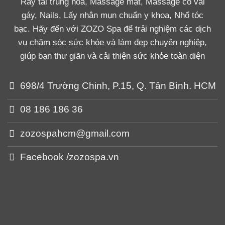
Ráy tai trung hòa, Massage mặt, Massage cổ vai
gáy, Nails, Lấy nhân mụn chuẩn y khoa, Nhổ tóc
bạc. Hãy đến với ZOZO Spa để trải nghiệm các dịch
vụ chăm sóc sức khỏe và làm đẹp chuyên nghiệp,
giúp bạn thư giãn và cải thiện sức khỏe toàn diện
698/4 Trường Chinh, P.15, Q. Tân Bình. HCM
08 186 186 36
zozospahcm@gmail.com
Facebook /zozospa.vn